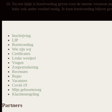
Na een tijdje is borstvoeding geven voor de meeste vrouwen 
baby ook ander voedsel nodig. Je kunt borstvoeding blijven geve
Inschrijving
LIP
Borstvoeding
Wie zijn wij
Certificaten
Leuke weetjes!
Vragen
Zorgverzekering
Recensies
Regio
Vacatures
Covid-19
Mijn geboortezorg
Klachtenregeling
Partners