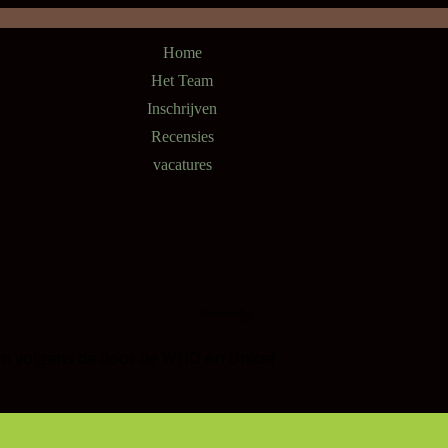
Home
Het Team
Inschrijven
Recensies
vacatures
Borstvoeding
en volgens de door de WHO en Unicef
g