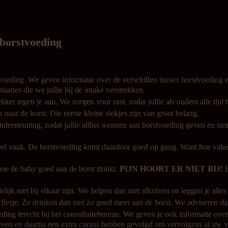
 borstvoeding
oeding. We geven informatie over de verschillen tussen borstvoeding e
ties die we jullie bij de intake verstrekken.
lekker tegen je aan. We zorgen voor rust, zodat jullie als ouders alle tij
naar de borst. Die eerste kleine slokjes zijn van groot belang.
 ondersteuning, zodat jullie allbei wennen aan borstvoeding geven en
eel vaak. De borstvoeding komt daardoor goed op gang. Want hoe vaker
hoe de baby goed aan de borst drinkt.
PIJN HOORT ER NIET BIJ!
elijk niet bij elkaar zijn. We helpen dan met afkolven en leggen je al
lesje. Ze drinken dan niet zo goed meer aan de borst. We adviseren da
ding terecht bij het consultatiebureau. We geven je ook informatie over
en en daarna een extra cursus hebben gevolgd om vervolgens al uw vr