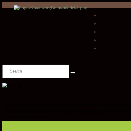
Wij werk
Waar aan te denken bij het kiezen van een naam?
ontwikkelde 10 vuistregels.
Borstvoedingsvoorlichting no
voor u bevallen bent?