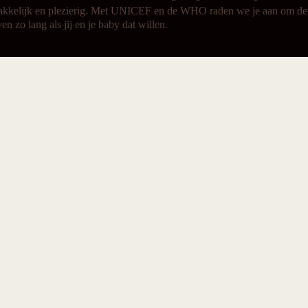
makkelijk en plezierig. Met UNICEF en de WHO raden we je aan om de 
n zo lang als jij en je baby dat willen.