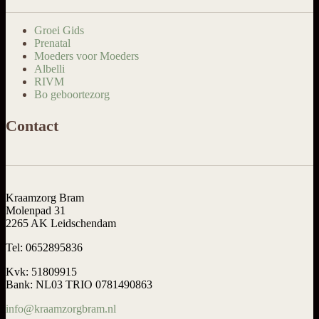
Groei Gids
Prenatal
Moeders voor Moeders
Albelli
RIVM
Bo geboortezorg
Contact
Kraamzorg Bram
Molenpad 31
2265 AK Leidschendam
Tel: 0652895836
Kvk: 51809915
Bank: NL03 TRIO 0781490863
info@kraamzorgbram.nl