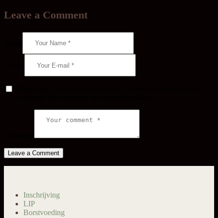
Leave a Comment
Name
E-mail
Mijn naam, e-mail en site bewaren in deze browser voor de
volgende keer wanneer ik een reactie plaats.
Comment
Inschrijving
LIP
Borstvoeding