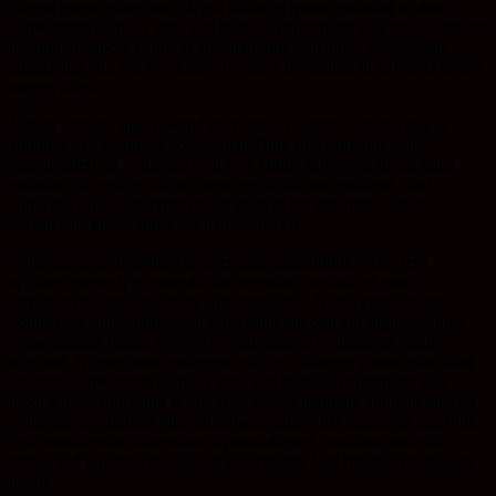
Neque porro quisquam est, qui dolorem ipsum quiaolor sit amet,
consectetur, adipisci velit, sed quia non numquam eius modi tempora
incidunt ut labore et dolore magnam dolor sit amet, consectetur
adipisicing elit, sed do eiusmod tempor incididunt ut labore et dolore
magna aliqua.
Minim veniam, quis nostrud exercitation ullamco laboris nisi ut
aliquip ex ea commodo consequat. Duis aute irure dolor in
reprehenderit in voluptate velit esse cillum dolore eu fugiat nulla
pariatur. Excepteur sint occaecat cupidatat non proident, sunt in
culpa qui officia deserunt mollit anim id est laborum. Sed ut
perspiciatis unde omnis iste natus error sit.
Voluptatem accusantium doloremque laudantium, totam rem
aperiam, eaque ipsa quae ab illo inventore veritatis et quasi
architecto beatae vitae dicta sunt explicabo. Nemo enim ipsam
voluptatem quia voluptas sit aspernatur aut odit aut fugit, sed quia
consequuntur magni dolores eos qui ratione voluptatem sequi
nesciunt. Neque porro quisquam est, qui dolorem ipsum quia dolor
sit amet, consectetur, adipisci velit, sed quia non numquam eius
modi tempora incidunt ut labore et dolore magnam aliquam quaerat
voluptatem. Aliquam bibendum lacus quis nulla dignissim faucibus.
Sed mauris enim, bibendum at purus aliquet, maximus molestie
tortor. Sed faucibus et tellus eu sollicitudin. Sed fringilla malesuada
luctus.