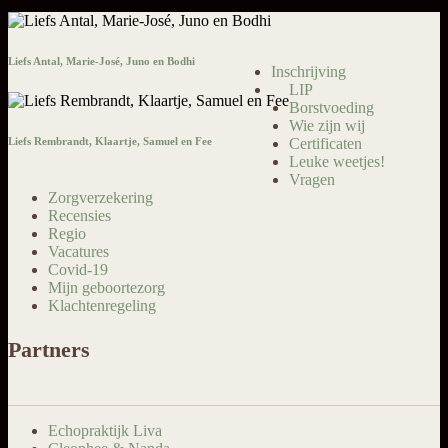
Liefs Antal, Marie-José, Juno en Bodhi
Inschrijving
LIP
Borstvoeding
Wie zijn wij
Liefs Rembrandt, Klaartje, Samuel en Fee
Certificaten
Leuke weetjes!
Vragen
Zorgverzekering
Recensies
Regio
Vacatures
Covid-19
Mijn geboortezorg
Klachtenregeling
Partners
Echopraktijk Liva