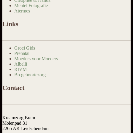
Cleophee & Nanda
Mentel Fotografie
Atermes
Links
Groei Gids
Prenatal
Moeders voor Moeders
Albelli
RIVM
Bo geboortezorg
Contact
Kraamzorg Bram
Molenpad 31
2265 AK Leidschendam