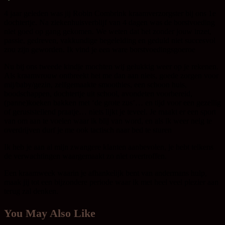
4 jaar geleden was jij Robin Combrink kraamverzorgster bij ons 1e
dochtertje. Na ziekenhuisverblijf van 4 dagen was de borstvoeding
niet goed op gang gekomen. We weten dat het zonder jouw inzet,
passie, gedreven, vakkundige begeleiding en geduld niet succesvol
zou zijn geworden. Ik vind je een ware borstvoedingsgoeroe
Nu bij ons tweede kindje mochten wij gelukkig weer op je rekenen.
Als kraamvrouw ontbreekt het me dan aan niets, goede zorgen voor
mij/baby/gezin, zelfgemaakte smoothies, een schoon huis,
boodschappen, dochtertje uit school, avondeten voorbereid,
(panne)koeken bakken met ‘de grote zus’… en tijd voor een gezellig
of geruststellend praatje… niets lijkt je teveel. Je maakt er een sport
van om aan te voelen waar ik blij van word, en als ik weer neig te
overdrijven durf je me ook tactisch naar bed te sturen
Ik heb je aan al mijn zwangere klanten aanbevolen, je hebt telkens
de verwachtingen waargemaakt zo niet overtroffen.
Een kraamweek waarin je afhankelijk bent van andermans hulp,
maak jij tot een bijzondere periode waar ik met heel veel plezier aan
terug zal denken.
You May Also Like